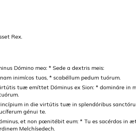
set Rex.
minus Dómino meo: * Sede a dextris meis:
nam inimícos tuos, * scabéllum pedum tuórum.
irtútis tuæ emíttet Dóminus ex Sion: * domináre in 
tuórum.
ncípium in die virtútis tuæ in splendóribus sanctóru
ucíferum génui te.
Dóminus, et non pœnitébit eum: * Tu es sacérdos in 
rdinem Melchísedech.