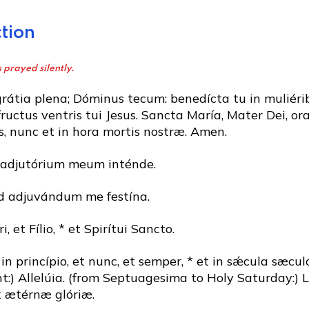
tion
 prayed silently.
rátia plena; Dóminus tecum: benedícta tu in muliérib
ructus ventris tui Jesus. Sancta María, Mater Dei, or
, nunc et in hora mortis nostræ. Amen.
 adjutórium meum inténde.
d adjuvándum me festína.
i, et Fílio, * et Spirítui Sancto.
 in princípio, et nunc, et semper, * et in sǽcula sæcu
t:) Allelúia. (from Septuagesima to Holy Saturday:) L
 ætérnæ glóriæ.