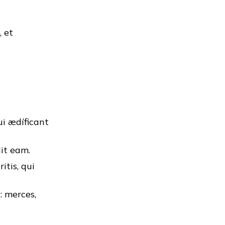
, et
i ædíficant
dit eam.
tis, qui
: merces,