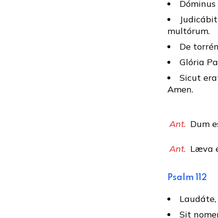
Dóminus a
Judicábit
multórum.
De torrén
Glória Pat
Sicut era
Amen.
Ant.
Dum es
Ant.
Læva e
Psalm 112
Laudáte,
Sit nome