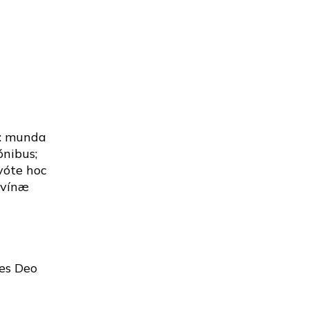
: munda
ónibus;
vóte hoc
ivínæ
des Deo