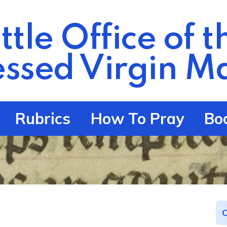
ittle Office of t
essed Virgin
Ma
Rubrics
How To Pray
Bo