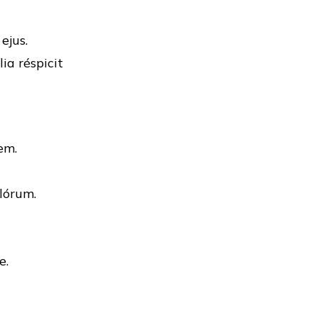
ejus.
ia réspicit
em.
ulórum.
e.