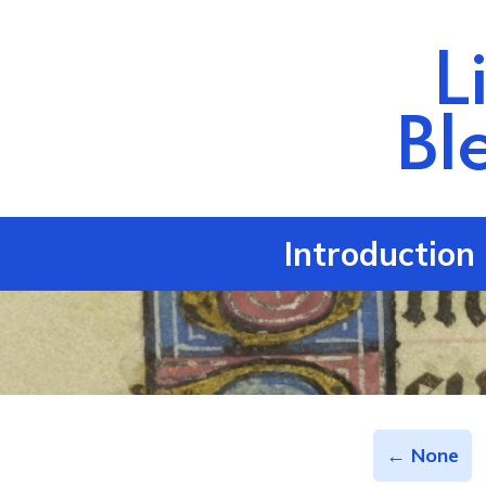
L
Bl
Introduction
← None