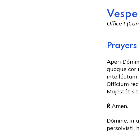
Vespe
Office I (C
Prayers 
Aperi Dómi
quoque cor m
intelléctum 
Offícium re
Majestátis 
℟ Amen.
Dómine, in u
persolvísti,