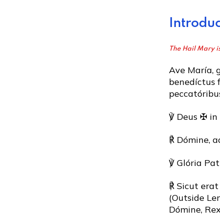
Introduc
The Hail Mary is
Ave María, g
benedíctus f
peccatóribus
℣ Deus ✠ in
℟ Dómine, a
℣ Glória Patr
℟ Sicut erat
(Outside Len
Dómine, Rex