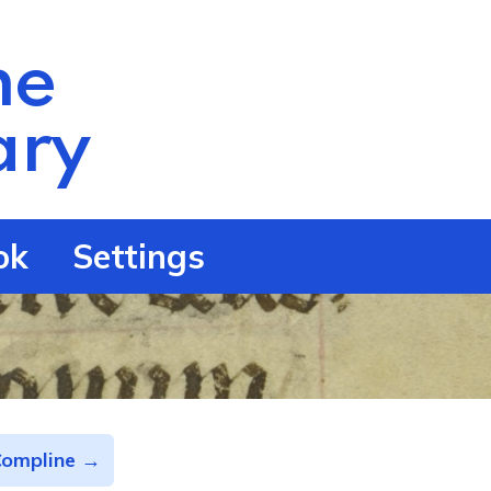
he
ry
ok
Settings
Compline →