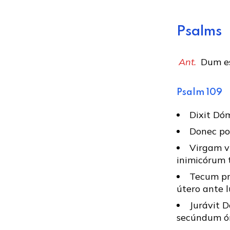
Psalms
Ant.
Dum es
Psalm 109
Dixit Dó
Donec po
Virgam v
inimicórum 
Tecum pri
útero ante l
Jurávit 
secúndum ó