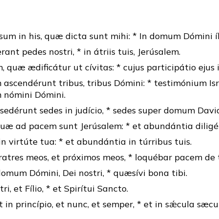
um in his, quæ dicta sunt mihi: * In domum Dómini í
rant pedes nostri, * in átriis tuis, Jerúsalem.
, quæ ædificátur ut cívitas: * cujus participátio ejus 
m ascendérunt tribus, tribus Dómini: * testimónium Is
 nómini Dómini.
c sedérunt sedes in judício, * sedes super domum Davi
uæ ad pacem sunt Jerúsalem: * et abundántia diligén
in virtúte tua: * et abundántia in túrribus tuis.
ratres meos, et próximos meos, * loquébar pacem de 
omum Dómini, Dei nostri, * quæsívi bona tibi.
ri, et Fílio, * et Spirítui Sancto.
t in princípio, et nunc, et semper, * et in sǽcula sæc