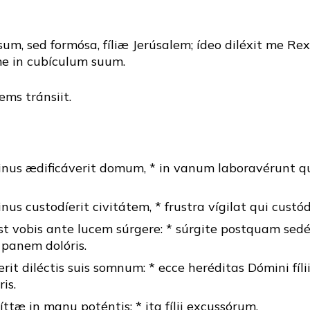
um, sed formósa, fíliæ Jerúsalem; ídeo diléxit me Rex
me in cubículum suum.
ms tránsiit.
inus ædificáverit domum, * in vanum laboravérunt qu
nus custodíerit civitátem, * frustra vígilat qui custó
 vobis ante lucem súrgere: * súrgite postquam sedéri
panem dolóris.
it diléctis suis somnum: * ecce heréditas Dómini fílii
is.
íttæ in manu poténtis: * ita fílii excussórum.