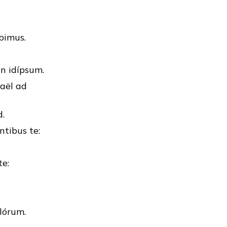
bimus.
in idípsum.
raël ad
d.
tibus te:
te:
ulórum.