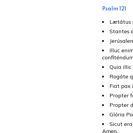
Psalm 121
Lætátus s
Stantes e
Jerúsalem
Illuc eni
confiténdum
Quia illi
Rogáte q
Fiat pax 
Propter f
Propter d
Glória Pat
Sicut era
Amen.