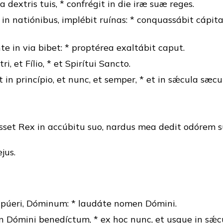
 dextris tuis, * confrégit in die iræ suæ reges.
 in natiónibus, implébit ruínas: * conquassábit cápita
te in via bibet: * proptérea exaltábit caput.
ri, et Fílio, * et Spirítui Sancto.
t in princípio, et nunc, et semper, * et in sǽcula sæc
set Rex in accúbitu suo, nardus mea dedit odórem su
jus.
 púeri, Dóminum: * laudáte nomen Dómini.
n Dómini benedíctum, * ex hoc nunc, et usque in sǽc