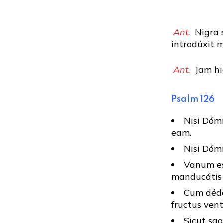
Ant.
Nigra s
introdúxit 
Ant.
Jam hie
Psalm 126
Nisi Dóm
eam.
Nisi Dómi
Vanum est
manducátis 
Cum déder
fructus ventr
Sicut sag