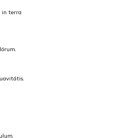
 in terra
ulórum.
avitátis.
ulum.