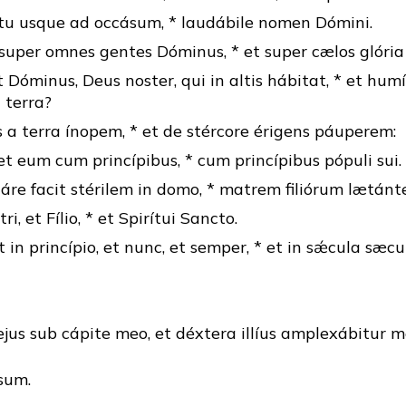
rtu usque ad occásum, * laudábile nomen Dómini.
super omnes gentes Dóminus, * et super cælos glória 
t Dóminus, Deus noster, qui in altis hábitat, * et humíl
n terra?
 a terra ínopem, * et de stércore érigens páuperem:
et eum cum princípibus, * cum princípibus pópuli sui.
áre facit stérilem in domo, * matrem filiórum lætánt
ri, et Fílio, * et Spirítui Sancto.
t in princípio, et nunc, et semper, * et in sǽcula sæc
us sub cápite meo, et déxtera illíus amplexábitur m
sum.