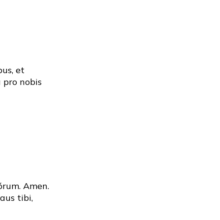
us, et
a pro nobis
lórum. Amen.
aus tibi,