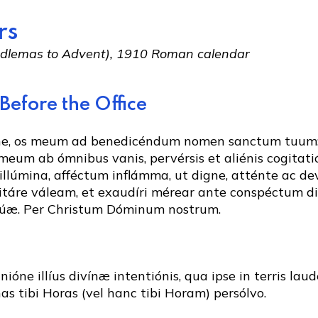
rs
andlemas to Advent), 1910 Roman calendar
Before the Office
ne, os meum ad benedicéndum nomen sanctum tuum
eum ab ómnibus vanis, pervérsis et aliénis cogitati
illúmina, afféctum inflámma, ut digne, atténte ac de
citáre váleam, et exaudíri mérear ante conspéctum d
túæ. Per Christum Dóminum nostrum.
nióne illíus divínæ intentiónis, qua ipse in terris lau
 has tibi Horas (vel hanc tibi Horam) persólvo.