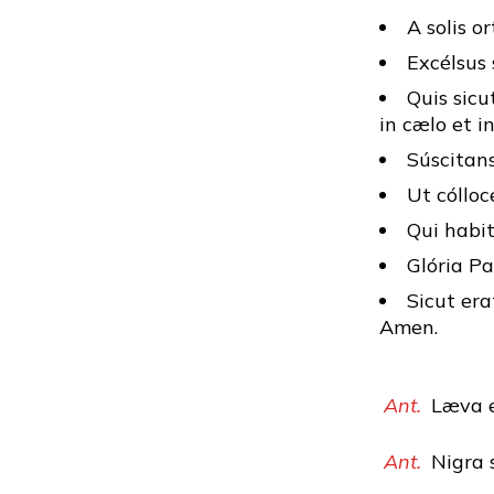
A solis o
Excélsus 
Quis sicu
in cælo et i
Súscitans
Ut cólloc
Qui habit
Glória Pat
Sicut era
Amen.
Ant.
Læva ej
Ant.
Nigra 