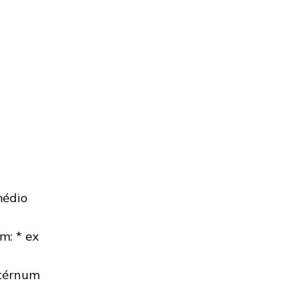
médio
m: * ex
ætérnum