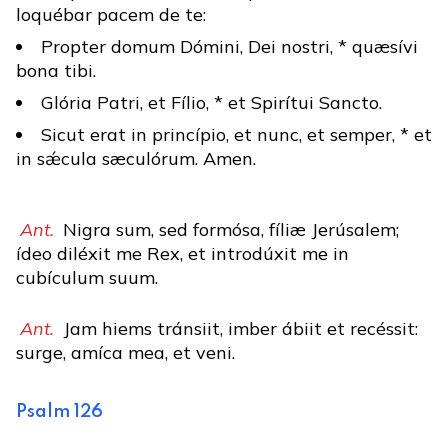
loquébar pacem de te:
Propter domum Dómini, Dei nostri, * quæsívi
bona tibi.
Glória Patri, et Fílio, * et Spirítui Sancto.
Sicut erat in princípio, et nunc, et semper, * et
in sǽcula sæculórum. Amen.
Ant.
Nigra sum, sed formósa, fíliæ Jerúsalem;
ídeo diléxit me Rex, et introdúxit me in
cubículum suum.
Ant.
Jam hiems tránsiit, imber ábiit et recéssit:
surge, amíca mea, et veni.
Psalm 126