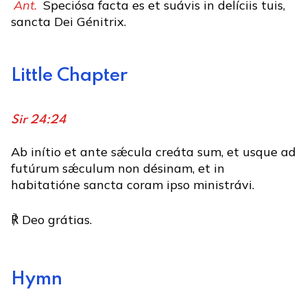
Ant.
Speciósa facta es et suávis in delíciis tuis,
sancta Dei Génitrix.
Little Chapter
Sir 24:24
Ab inítio et ante sǽcula creáta sum, et usque ad
futúrum sǽculum non désinam, et in
habitatióne sancta coram ipso ministrávi.
℟ Deo grátias.
Hymn