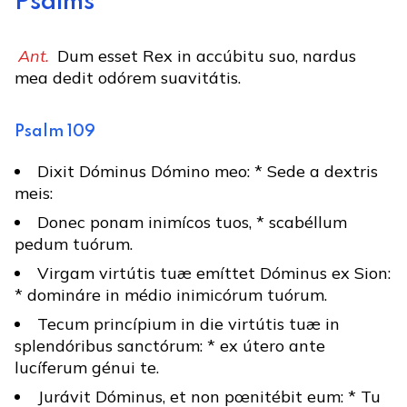
Psalms
Ant.
Dum esset Rex in accúbitu suo, nardus
mea dedit odórem suavitátis.
Psalm 109
Dixit Dóminus Dómino meo: * Sede a dextris
meis:
Donec ponam inimícos tuos, * scabéllum
pedum tuórum.
Virgam virtútis tuæ emíttet Dóminus ex Sion:
* domináre in médio inimicórum tuórum.
Tecum princípium in die virtútis tuæ in
splendóribus sanctórum: * ex útero ante
lucíferum génui te.
Jurávit Dóminus, et non pœnitébit eum: * Tu