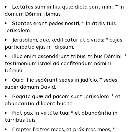
Lætátus sum in his, quæ dicta sunt mihi: * In
domum Dómini íbimus.
Stantes erant pedes nostri, * in átriis tuis,
Jerúsalem.
Jerúsalem, quæ ædificátur ut cívitas: * cujus
participátio ejus in idípsum.
Illuc enim ascendérunt tribus, tribus Dómini: *
testimónium Israël ad confiténdum nómini
Dómini.
Quia illic sedérunt sedes in judício, * sedes
super domum David.
Rogáte quæ ad pacem sunt Jerúsalem: * et
abundántia diligéntibus te:
Fiat pax in virtúte tua: * et abundántia in
túrribus tuis.
Propter fratres meos, et próximos meos, *