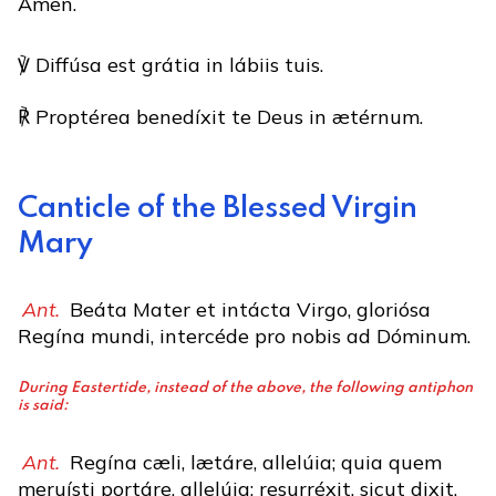
Amen.
℣ Diffúsa est grátia in lábiis tuis.
℟ Proptérea benedíxit te Deus in ætérnum.
Canticle of the Blessed Virgin
Mary
Ant.
Beáta Mater et intácta Virgo, gloriósa
Regína mundi, intercéde pro nobis ad Dóminum.
During Eastertide, instead of the above, the following antiphon
is said:
Ant.
Regína cæli, lætáre, allelúia; quia quem
meruísti portáre, allelúia; resurréxit, sicut dixit,