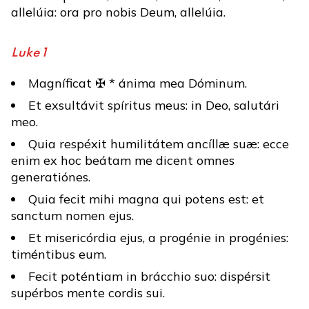
allelúia: ora pro nobis Deum, allelúia.
Luke 1
Magníficat ✠ * ánima mea Dóminum.
Et exsultávit spíritus meus: in Deo, salutári
meo.
Quia respéxit humilitátem ancíllæ suæ: ecce
enim ex hoc beátam me dicent omnes
generatiónes.
Quia fecit mihi magna qui potens est: et
sanctum nomen ejus.
Et misericórdia ejus, a progénie in progénies:
timéntibus eum.
Fecit poténtiam in brácchio suo: dispérsit
supérbos mente cordis sui.