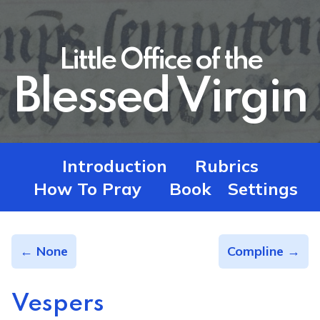
Little Office of the
Blessed Virgin
Introduction
Rubrics
How To Pray
Book
Settings
← None
Compline →
Vespers