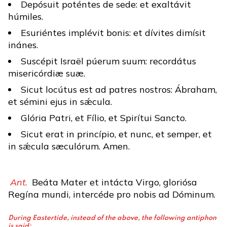
Depósuit poténtes de sede: et exaltávit
húmiles.
Esuriéntes implévit bonis: et dívites dimísit
inánes.
Suscépit Israël púerum suum: recordátus
misericórdiæ suæ.
Sicut locútus est ad patres nostros: Ábraham,
et sémini ejus in sǽcula.
Glória Patri, et Fílio, et Spirítui Sancto.
Sicut erat in princípio, et nunc, et semper, et
in sǽcula sæculórum. Amen.
Ant.
Beáta Mater et intácta Virgo, gloriósa
Regína mundi, intercéde pro nobis ad Dóminum.
During Eastertide, instead of the above, the following antiphon
is said: