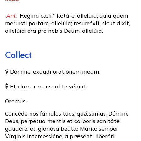
Ant.
Regína cæli,* lætáre, allelúia; quia quem
meruísti portáre, allelúia; resurréxit, sicut dixit,
allelúia: ora pro nobis Deum, allelúia.
Collect
℣ Dómine, exáudi oratiónem meam.
℟ Et clamor meus ad te véniat.
Oremus.
Concéde nos fámulos tuos, quǽsumus, Dómine
Deus, perpétua mentis et córporis sanitáte
gaudére: et, gloriósa beátæ Maríæ semper
Vírginis intercessióne, a præsénti liberári