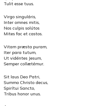
Tulit esse tuus.
Virgo singuláris,
Inter omnes mitis,
Nos culpis solútos
Mites fac et castos.
Vitam præsta puram,
Iter para tutum,
Ut vidéntes Jesum,
Semper collætémur.
Sit laus Deo Patri,
Summo Christo decus,
Spirítui Sancto,
Tribus honor unus.