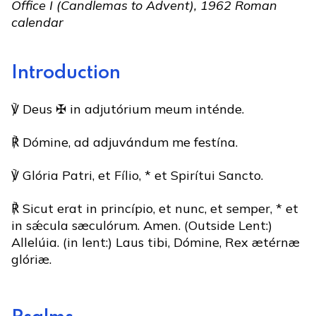
Office I (Candlemas to Advent), 1962 Roman
calendar
Introduction
℣ Deus ✠ in adjutórium meum inténde.
℟ Dómine, ad adjuvándum me festína.
℣ Glória Patri, et Fílio, * et Spirítui Sancto.
℟ Sicut erat in princípio, et nunc, et semper, * et
in sǽcula sæculórum. Amen. (Outside Lent:)
Allelúia. (in lent:) Laus tibi, Dómine, Rex ætérnæ
glóriæ.