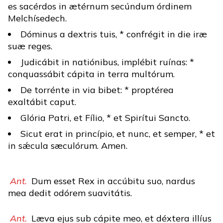
es sacérdos in ætérnum secúndum órdinem
Melchísedech.
Dóminus a dextris tuis, * confrégit in die iræ
suæ reges.
Judicábit in natiónibus, implébit ruínas: *
conquassábit cápita in terra multórum.
De torrénte in via bibet: * proptérea
exaltábit caput.
Glória Patri, et Fílio, * et Spirítui Sancto.
Sicut erat in princípio, et nunc, et semper, * et
in sǽcula sæculórum. Amen.
Ant.
Dum esset Rex in accúbitu suo, nardus
mea dedit odórem suavitátis.
Ant.
Læva ejus sub cápite meo, et déxtera illíus