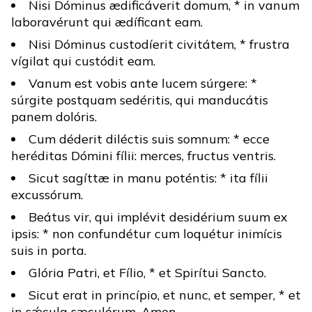
Nisi Dóminus ædificáverit domum, * in vanum
laboravérunt qui ædíficant eam.
Nisi Dóminus custodíerit civitátem, * frustra
vígilat qui custódit eam.
Vanum est vobis ante lucem súrgere: *
súrgite postquam sedéritis, qui manducátis
panem dolóris.
Cum déderit diléctis suis somnum: * ecce
heréditas Dómini fílii: merces, fructus ventris.
Sicut sagíttæ in manu poténtis: * ita fílii
excussórum.
Beátus vir, qui implévit desidérium suum ex
ipsis: * non confundétur cum loquétur inimícis
suis in porta.
Glória Patri, et Fílio, * et Spirítui Sancto.
Sicut erat in princípio, et nunc, et semper, * et
in sǽcula sæculórum. Amen.