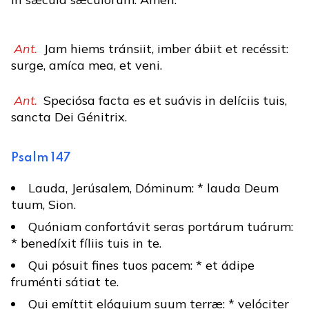
Ant.
Jam hiems tránsiit, imber ábiit et recéssit:
surge, amíca mea, et veni.
Ant.
Speciósa facta es et suávis in delíciis tuis,
sancta Dei Génitrix.
Psalm 147
Lauda, Jerúsalem, Dóminum: * lauda Deum
tuum, Sion.
Quóniam confortávit seras portárum tuárum:
* benedíxit fíliis tuis in te.
Qui pósuit fines tuos pacem: * et ádipe
fruménti sátiat te.
Qui emíttit elóquium suum terræ: * velóciter