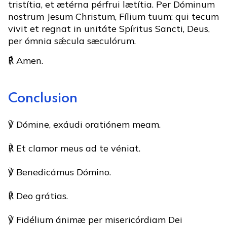
tristítia, et ætérna pérfrui lætítia. Per Dóminum
nostrum Jesum Christum, Fílium tuum: qui tecum
vivit et regnat in unitáte Spíritus Sancti, Deus,
per ómnia sǽcula sæculórum.
℟ Amen.
Conclusion
℣ Dómine, exáudi oratiónem meam.
℟ Et clamor meus ad te véniat.
℣ Benedicámus Dómino.
℟ Deo grátias.
℣ Fidélium ánimæ per misericórdiam Dei