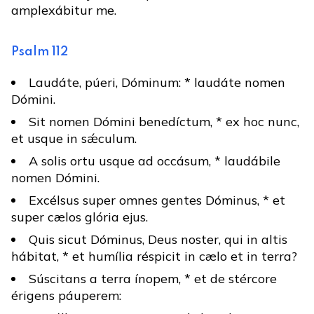
amplexábitur me.
Psalm 112
Laudáte, púeri, Dóminum: * laudáte nomen
Dómini.
Sit nomen Dómini benedíctum, * ex hoc nunc,
et usque in sǽculum.
A solis ortu usque ad occásum, * laudábile
nomen Dómini.
Excélsus super omnes gentes Dóminus, * et
super cælos glória ejus.
Quis sicut Dóminus, Deus noster, qui in altis
hábitat, * et humília réspicit in cælo et in terra?
Súscitans a terra ínopem, * et de stércore
érigens páuperem: