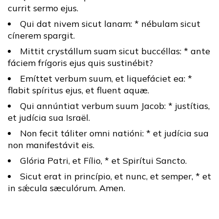
currit sermo ejus.
Qui dat nivem sicut lanam: * nébulam sicut
cínerem spargit.
Mittit crystállum suam sicut buccéllas: * ante
fáciem frígoris ejus quis sustinébit?
Emíttet verbum suum, et liquefáciet ea: *
flabit spíritus ejus, et fluent aquæ.
Qui annúntiat verbum suum Jacob: * justítias,
et judícia sua Israël.
Non fecit táliter omni natióni: * et judícia sua
non manifestávit eis.
Glória Patri, et Fílio, * et Spirítui Sancto.
Sicut erat in princípio, et nunc, et semper, * et
in sǽcula sæculórum. Amen.