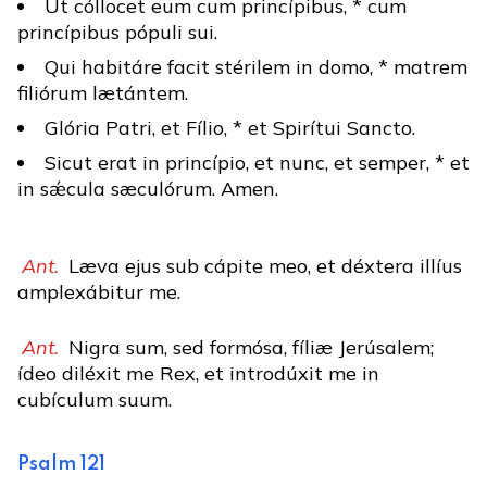
Ut cóllocet eum cum princípibus, * cum
princípibus pópuli sui.
Qui habitáre facit stérilem in domo, * matrem
filiórum lætántem.
Glória Patri, et Fílio, * et Spirítui Sancto.
Sicut erat in princípio, et nunc, et semper, * et
in sǽcula sæculórum. Amen.
Ant.
Læva ejus sub cápite meo, et déxtera illíus
amplexábitur me.
Ant.
Nigra sum, sed formósa, fíliæ Jerúsalem;
ídeo diléxit me Rex, et introdúxit me in
cubículum suum.
Psalm 121