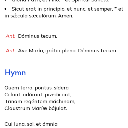
Sicut erat in princípio, et nunc, et semper, * et
in sǽcula sæculórum. Amen.
Ant.
Dóminus tecum.
Ant.
Ave María, grátia plena, Dóminus tecum.
Hymn
Quem terra, pontus, sídera
Colunt, adórant, prædicant,
Trinam regéntem máchinam,
Claustrum Maríæ bájulat.
Cui luna, sol, et ómnia