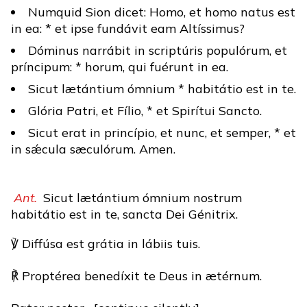
Numquid Sion dicet: Homo, et homo natus est
in ea: * et ipse fundávit eam Altíssimus?
Dóminus narrábit in scriptúris populórum, et
príncipum: * horum, qui fuérunt in ea.
Sicut lætántium ómnium * habitátio est in te.
Glória Patri, et Fílio, * et Spirítui Sancto.
Sicut erat in princípio, et nunc, et semper, * et
in sǽcula sæculórum. Amen.
Ant.
Sicut lætántium ómnium nostrum
habitátio est in te, sancta Dei Génitrix.
℣ Diffúsa est grátia in lábiis tuis.
℟ Proptérea benedíxit te Deus in ætérnum.