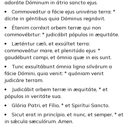
adoráte Dóminum in átrio sancto ejus.
Commoveátur a fácie ejus univérsa terra: *
dícite in géntibus quia Dóminus regnávit.
Étenim corréxit orbem terræ qui non
commovébitur: * judicábit pópulos in æquitáte.
Læténtur cæli, et exsúltet terra:
commoveátur mare, et plenitúdo ejus: *
gaudébunt campi, et ómnia quæ in eis sunt.
Tunc exsultábunt ómnia ligna silvárum a
fácie Dómini, quia venit: * quóniam venit
judicáre terram.
Judicábit orbem terræ in æquitáte, * et
pópulos in veritáte sua.
Glória Patri, et Fílio, * et Spirítui Sancto.
Sicut erat in princípio, et nunc, et semper, * et
in sǽcula sæculórum. Amen.