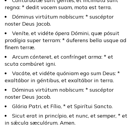
Conturbátæ sunt gentes, et inclináta sunt
regna: * dedit vocem suam, mota est terra.
Dóminus virtútum nobíscum: * suscéptor
noster Deus Jacob.
Veníte, et vidéte ópera Dómini, quæ pósuit
prodígia super terram: * áuferens bella usque ad
finem terræ.
Arcum cónteret, et confrínget arma: * et
scuta combúret igni.
Vacáte, et vidéte quóniam ego sum Deus: *
exaltábor in géntibus, et exaltábor in terra.
Dóminus virtútum nobíscum: * suscéptor
noster Deus Jacob.
Glória Patri, et Fílio, * et Spirítui Sancto.
Sicut erat in princípio, et nunc, et semper, * et
in sǽcula sæculórum. Amen.