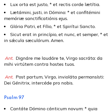
Lux orta est justo, * et rectis corde lætítia.
Lætámini, justi, in Dómino: * et confitémini
memóriæ sanctificatiónis ejus.
Glória Patri, et Fílio, * et Spirítui Sancto.
Sicut erat in princípio, et nunc, et semper, * et
in sǽcula sæculórum. Amen.
Ant.
Dignáre me laudáre te, Virgo sacráta: da
mihi virtútem contra hostes tuos.
Ant.
Post partum, Virgo, invioláta permansísti:
Dei Génitrix, intercéde pro nobis.
Psalm 97
Cantáte Dómino cánticum novum: * quia