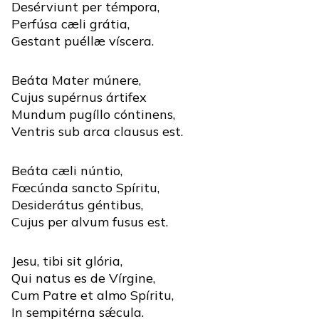
Desérviunt per témpora,
Perfúsa cæli grátia,
Gestant puéllæ víscera.
Beáta Mater múnere,
Cujus supérnus ártifex
Mundum pugíllo cóntinens,
Ventris sub arca clausus est.
Beáta cæli núntio,
Fœcúnda sancto Spíritu,
Desiderátus géntibus,
Cujus per alvum fusus est.
Jesu, tibi sit glória,
Qui natus es de Vírgine,
Cum Patre et almo Spíritu,
In sempitérna sǽcula.