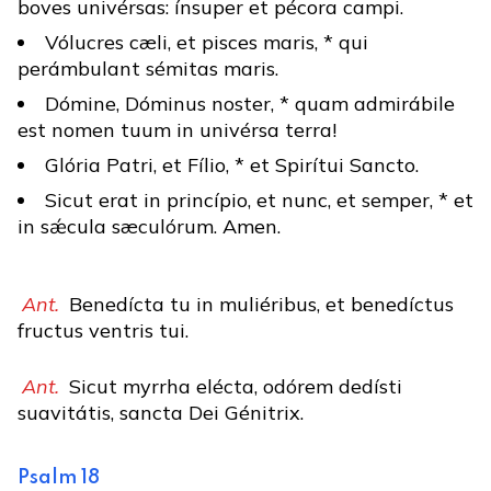
boves univérsas: ínsuper et pécora campi.
Vólucres cæli, et pisces maris, * qui
perámbulant sémitas maris.
Dómine, Dóminus noster, * quam admirábile
est nomen tuum in univérsa terra!
Glória Patri, et Fílio, * et Spirítui Sancto.
Sicut erat in princípio, et nunc, et semper, * et
in sǽcula sæculórum. Amen.
Ant.
Benedícta tu in muliéribus, et benedíctus
fructus ventris tui.
Ant.
Sicut myrrha elécta, odórem dedísti
suavitátis, sancta Dei Génitrix.
Psalm 18