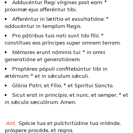
Adducéntur Regi vírgines post eam: *
próximæ ejus afferéntur tibi.
Afferéntur in lætítia et exsultatióne: *
adducéntur in templum Regis.
Pro pátribus tuis nati sunt tibi fílii: *
constítues eos príncipes super omnem terram.
Mémores erunt nóminis tui: * in omni
generatióne et generatiónem.
Proptérea pópuli confitebúntur tibi in
ætérnum: * et in sǽculum sǽculi.
Glória Patri, et Fílio, * et Spirítui Sancto.
Sicut erat in princípio, et nunc, et semper, * et
in sǽcula sæculórum. Amen.
Ant.
Spécie tua et pulchritúdine tua inténde,
próspere procéde, et regna.