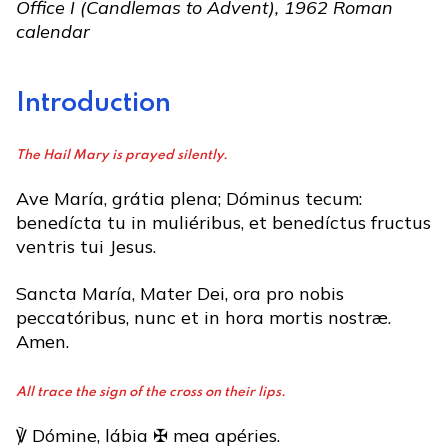
Office I (Candlemas to Advent), 1962 Roman
calendar
Introduction
The Hail Mary is prayed silently.
Ave María, grátia plena; Dóminus tecum:
benedícta tu in muliéribus, et benedíctus fructus
ventris tui Jesus.
Sancta María, Mater Dei, ora pro nobis
peccatóribus, nunc et in hora mortis nostræ.
Amen.
All trace the sign of the cross on their lips.
℣ Dómine, lábia ✠ mea apéries.