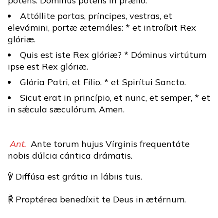
potens: Dóminus potens in prǽlio.
Attóllite portas, príncipes, vestras, et
elevámini, portæ æternáles: * et introíbit Rex
glóriæ.
Quis est iste Rex glóriæ? * Dóminus virtútum
ipse est Rex glóriæ.
Glória Patri, et Fílio, * et Spirítui Sancto.
Sicut erat in princípio, et nunc, et semper, * et
in sǽcula sæculórum. Amen.
Ant.
Ante torum hujus Vírginis frequentáte
nobis dúlcia cántica drámatis.
℣ Diffúsa est grátia in lábiis tuis.
℟ Proptérea benedíxit te Deus in ætérnum.