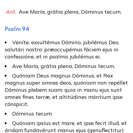
Ant.
Ave María, grátia plena, Dóminus tecum.
Psalm 94
Veníte, exsultémus Dómino, jubilémus Deo,
salutári nostro: præoccupémus fáciem ejus in
confessióne, et in psalmis jubilémus ei.
Ave María, grátia plena, Dóminus tecum.
Quóniam Deus magnus Dóminus, et Rex
magnus super omnes deos, quóniam non repéllet
Dóminus plebem suam: quia in manu ejus sunt
omnes fines terræ, et altitúdines móntium ipse
cónspicit.
Dóminus tecum.
Quóniam ipsíus est mare, et ipse fecit illud, et
áridam fundavérunt manus ejus (genuflectitur)