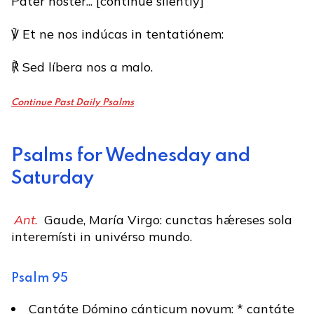
Pater noster... [continue silently]
℣ Et ne nos indúcas in tentatiónem:
℟ Sed líbera nos a malo.
Continue Past Daily Psalms
Psalms for Wednesday and
Saturday
Ant.
Gaude, María Virgo: cunctas hǽreses sola
interemísti in univérso mundo.
Psalm 95
Cantáte Dómino cánticum novum: * cantáte