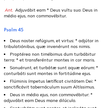
Ant.
Adjuvábit eam * Deus vultu suo: Deus in
médio ejus, non commovébitur.
Psalm 45
Deus noster refúgium, et virtus: * adjútor in
tribulatiónibus, quæ invenérunt nos nimis.
Proptérea non timébimus dum turbábitur
terra: * et transferéntur montes in cor maris.
Sonuérunt, et turbátæ sunt aquæ eórum: *
conturbáti sunt montes in fortitúdine ejus.
Flúminis ímpetus lætíficat civitátem Dei: *
sanctificávit tabernáculum suum Altíssimus.
Deus in médio ejus, non commovébitur: *
adjuvábit eam Deus mane dilúculo.