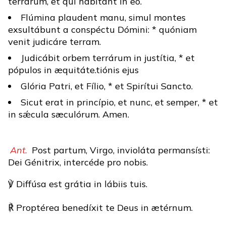
terrárum, et qui hábitant in eo.
Flúmina plaudent manu, simul montes
exsultábunt a conspéctu Dómini: * quóniam
venit judicáre terram.
Judicábit orbem terrárum in justítia, * et
pópulos in æquitáte.tiónis ejus
Glória Patri, et Fílio, * et Spirítui Sancto.
Sicut erat in princípio, et nunc, et semper, * et
in sǽcula sæculórum. Amen.
Ant.
Post partum, Virgo, invioláta permansísti:
Dei Génitrix, intercéde pro nobis.
℣ Diffúsa est grátia in lábiis tuis.
℟ Proptérea benedíxit te Deus in ætérnum.