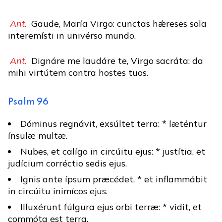
Ant.
Gaude, María Virgo: cunctas hǽreses sola
interemísti in univérso mundo.
Ant.
Dignáre me laudáre te, Virgo sacráta: da
mihi virtútem contra hostes tuos.
Psalm 96
Dóminus regnávit, exsúltet terra: * læténtur
ínsulæ multæ.
Nubes, et calígo in circúitu ejus: * justítia, et
judícium corréctio sedis ejus.
Ignis ante ípsum præcédet, * et inflammábit
in circúitu inimícos ejus.
Illuxérunt fúlgura ejus orbi terræ: * vidit, et
commóta est terra.