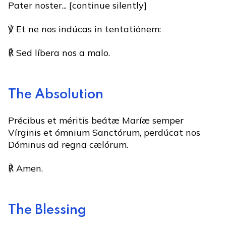
Pater noster... [continue silently]
℣ Et ne nos indúcas in tentatiónem:
℟ Sed líbera nos a malo.
The Absolution
Précibus et méritis beátæ Maríæ semper
Vírginis et ómnium Sanctórum, perdúcat nos
Dóminus ad regna cælórum.
℟ Amen.
The Blessing