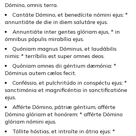
Dómino, omnis terra.
Cantáte Dómino, et benedícite nómini ejus: *
annuntiáte de die in diem salutáre ejus.
Annuntiáte inter gentes glóriam ejus, * in
ómnibus pópulis mirabília ejus.
Quóniam magnus Dóminus, et laudábilis
nimis: * terríbilis est super omnes deos.
Quóniam omnes dii géntium dæmónia: *
Dóminus autem cælos fecit.
Conféssio, et pulchritúdo in conspéctu ejus: *
sanctimónia et magnificéntia in sanctificatióne
ejus.
Afférte Dómino, pátriæ géntium, afférte
Dómino glóriam et honórem: * afférte Dómino
glóriam nómini ejus.
Tóllite hóstias, et introíte in átria ejus: *