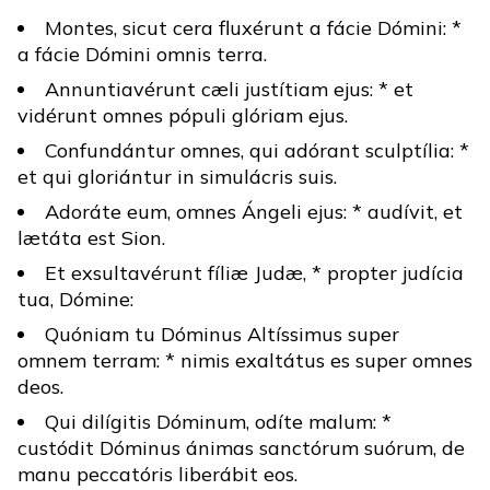
Montes, sicut cera fluxérunt a fácie Dómini: *
a fácie Dómini omnis terra.
Annuntiavérunt cæli justítiam ejus: * et
vidérunt omnes pópuli glóriam ejus.
Confundántur omnes, qui adórant sculptília: *
et qui gloriántur in simulácris suis.
Adoráte eum, omnes Ángeli ejus: * audívit, et
lætáta est Sion.
Et exsultavérunt fíliæ Judæ, * propter judícia
tua, Dómine:
Quóniam tu Dóminus Altíssimus super
omnem terram: * nimis exaltátus es super omnes
deos.
Qui dilígitis Dóminum, odíte malum: *
custódit Dóminus ánimas sanctórum suórum, de
manu peccatóris liberábit eos.