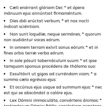
Cæli enárrant glóriam Dei: * et ópera
mánuum ejus annúntiat firmaméntum.
Dies diéi erúctat verbum, * et nox nocti
índicat sciéntiam.
Non sunt loquélæ, neque sermónes, * quorum
non audiántur voces eórum.
In omnem terram exívit sonus eórum: * et in
fines orbis terræ verba eórum.
In sole pósuit tabernáculum suum: * et ipse
tamquam sponsus procédens de thálamo suo:
Exsultávit ut gigas ad curréndam viam, * a
summo cælo egréssio ejus:
Et occúrsus ejus usque ad summum ejus: * nec
est qui se abscóndat a calóre ejus.
Lex Dómini immaculáta, convértens ánimas: *
testimónium Dómini fidéle, sapiéntiam præstans