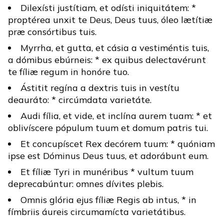
Dilexísti justítiam, et odísti iniquitátem: *
proptérea unxit te Deus, Deus tuus, óleo lætítiæ
præ consórtibus tuis.
Myrrha, et gutta, et cásia a vestiméntis tuis,
a dómibus ebúrneis: * ex quibus delectavérunt
te fíliæ regum in honóre tuo.
Ástitit regína a dextris tuis in vestítu
deauráto: * circúmdata varietáte.
Audi fília, et vide, et inclína aurem tuam: * et
oblivíscere pópulum tuum et domum patris tui.
Et concupíscet Rex decórem tuum: * quóniam
ipse est Dóminus Deus tuus, et adorábunt eum.
Et fíliæ Tyri in munéribus * vultum tuum
deprecabúntur: omnes dívites plebis.
Omnis glória ejus fíliæ Regis ab intus, * in
fímbriis áureis circumamícta varietátibus.