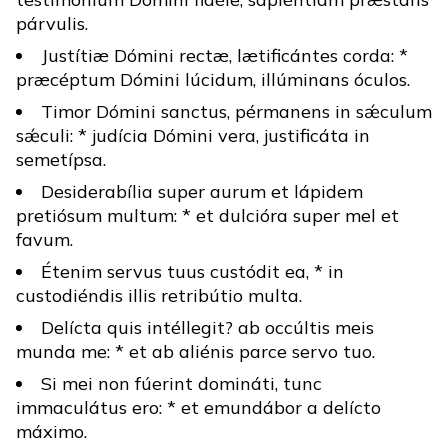
párvulis.
Justítiæ Dómini rectæ, lætificántes corda: *
præcéptum Dómini lúcidum, illúminans óculos.
Timor Dómini sanctus, pérmanens in sǽculum
sǽculi: * judícia Dómini vera, justificáta in
semetípsa.
Desiderabília super aurum et lápidem
pretiósum multum: * et dulcióra super mel et
favum.
Étenim servus tuus custódit ea, * in
custodiéndis illis retribútio multa.
Delícta quis intéllegit? ab occúltis meis
munda me: * et ab aliénis parce servo tuo.
Si mei non fúerint domináti, tunc
immaculátus ero: * et emundábor a delícto
máximo.