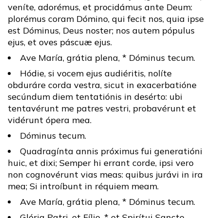
veníte, adorémus, et procidámus ante Deum:
plorémus coram Dómino, qui fecit nos, quia ipse
est Dóminus, Deus noster; nos autem pópulus
ejus, et oves páscuæ ejus.
Ave María, grátia plena, * Dóminus tecum.
Hódie, si vocem ejus audiéritis, nolíte
obduráre corda vestra, sicut in exacerbatióne
secúndum diem tentatiónis in desérto: ubi
tentavérunt me patres vestri, probavérunt et
vidérunt ópera mea.
Dóminus tecum.
Quadragínta annis próximus fui generatióni
huic, et dixi; Semper hi errant corde, ipsi vero
non cognovérunt vias meas: quibus jurávi in ira
mea; Si introíbunt in réquiem meam.
Ave María, grátia plena, * Dóminus tecum.
Glória Patri, et Fílio, * et Spirítui Sancto.