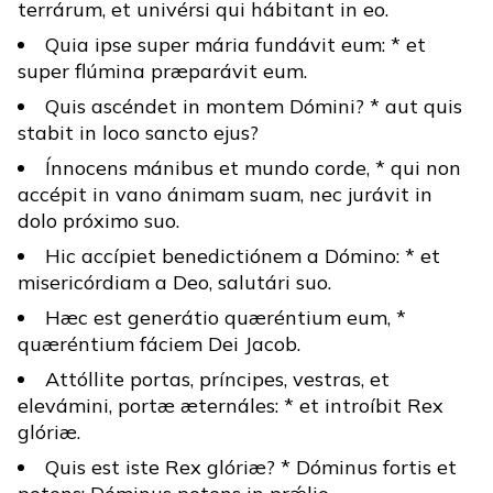
terrárum, et univérsi qui hábitant in eo.
Quia ipse super mária fundávit eum: * et
super flúmina præparávit eum.
Quis ascéndet in montem Dómini? * aut quis
stabit in loco sancto ejus?
Ínnocens mánibus et mundo corde, * qui non
accépit in vano ánimam suam, nec jurávit in
dolo próximo suo.
Hic accípiet benedictiónem a Dómino: * et
misericórdiam a Deo, salutári suo.
Hæc est generátio quæréntium eum, *
quæréntium fáciem Dei Jacob.
Attóllite portas, príncipes, vestras, et
elevámini, portæ æternáles: * et introíbit Rex
glóriæ.
Quis est iste Rex glóriæ? * Dóminus fortis et