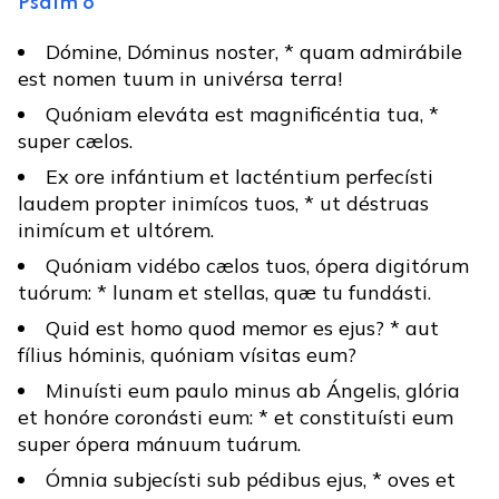
Psalm 8
Dómine, Dóminus noster, * quam admirábile
est nomen tuum in univérsa terra!
Quóniam eleváta est magnificéntia tua, *
super cælos.
Ex ore infántium et lacténtium perfecísti
laudem propter inimícos tuos, * ut déstruas
inimícum et ultórem.
Quóniam vidébo cælos tuos, ópera digitórum
tuórum: * lunam et stellas, quæ tu fundásti.
Quid est homo quod memor es ejus? * aut
fílius hóminis, quóniam vísitas eum?
Minuísti eum paulo minus ab Ángelis, glória
et honóre coronásti eum: * et constituísti eum
super ópera mánuum tuárum.
Ómnia subjecísti sub pédibus ejus, * oves et