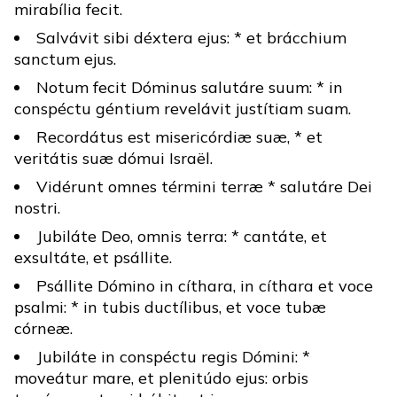
mirabília fecit.
Salvávit sibi déxtera ejus: * et brácchium
sanctum ejus.
Notum fecit Dóminus salutáre suum: * in
conspéctu géntium revelávit justítiam suam.
Recordátus est misericórdiæ suæ, * et
veritátis suæ dómui Israël.
Vidérunt omnes términi terræ * salutáre Dei
nostri.
Jubiláte Deo, omnis terra: * cantáte, et
exsultáte, et psállite.
Psállite Dómino in cíthara, in cíthara et voce
psalmi: * in tubis ductílibus, et voce tubæ
córneæ.
Jubiláte in conspéctu regis Dómini: *
moveátur mare, et plenitúdo ejus: orbis