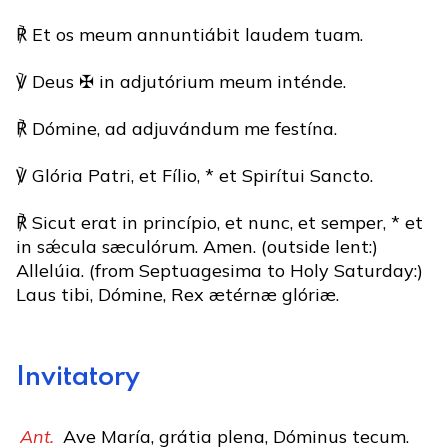
℟ Et os meum annuntiábit laudem tuam.
℣ Deus ✠ in adjutórium meum inténde.
℟ Dómine, ad adjuvándum me festína.
℣ Glória Patri, et Fílio, * et Spirítui Sancto.
℟ Sicut erat in princípio, et nunc, et semper, * et
in sǽcula sæculórum. Amen. (outside lent:)
Allelúia. (from Septuagesima to Holy Saturday:)
Laus tibi, Dómine, Rex ætérnæ glóriæ.
Invitatory
Ant.
Ave María, grátia plena, Dóminus tecum.