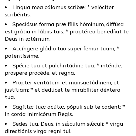
Lingua mea cálamus scribæ: * velóciter
scribéntis.
Speciósus forma præ fíliis hóminum, diffúsa
est grátia in lábiis tuis: * proptérea benedíxit te
Deus in ætérnum.
Accíngere gládio tuo super femur tuum, *
potentíssime.
Spécie tua et pulchritúdine tua: * inténde,
próspere procéde, et regna.
Propter veritátem, et mansuetúdinem, et
justítiam: * et dedúcet te mirabíliter déxtera
tua.
Sagíttæ tuæ acútæ, pópuli sub te cadent: *
in corda inimicórum Regis.
Sedes tua, Deus, in sǽculum sǽculi: * virga
directiónis virga regni tui.