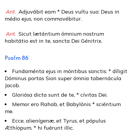
Ant.
Adjuvábit eam * Deus vultu suo: Deus in
médio ejus, non commovébitur.
Ant.
Sicut lætántium ómnium nostrum
habitátio est in te, sancta Dei Génitrix.
Psalm 86
Fundaménta ejus in móntibus sanctis: * díligit
Dóminus portas Sion super ómnia tabernácula
Jacob.
Gloriósa dicta sunt de te, * cívitas Dei.
Memor ero Rahab, et Babylónis * sciéntium
me.
Ecce, alienígenæ, et Tyrus, et pópulus
Æthíopum, * hi fuérunt illic.