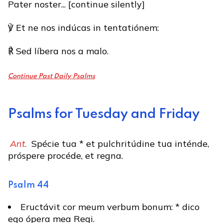
Pater noster... [continue silently]
℣ Et ne nos indúcas in tentatiónem:
℟ Sed líbera nos a malo.
Continue Past Daily Psalms
Psalms for Tuesday and Friday
Ant.
Spécie tua * et pulchritúdine tua inténde,
próspere procéde, et regna.
Psalm 44
Eructávit cor meum verbum bonum: * dico
ego ópera mea Regi.