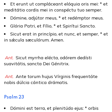
Et erunt ut compláceant elóquia oris mei: * et
meditátio cordis mei in conspéctu tuo semper.
Dómine, adjútor meus, * et redémptor meus.
Glória Patri, et Fílio, * et Spirítui Sancto.
Sicut erat in princípio, et nunc, et semper, * et
in sǽcula sæculórum. Amen.
Ant.
Sicut myrrha elécta, odórem dedísti
suavitátis, sancta Dei Génitrix.
Ant.
Ante torum hujus Vírginis frequentáte
nobis dúlcia cántica drámatis.
Psalm 23
Dómini est terra, et plenitúdo ejus: * orbis