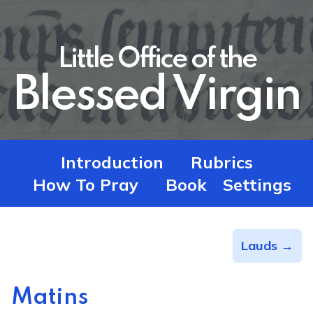
Little Office of the
Blessed Virgin
Introduction
Rubrics
How To Pray
Book
Settings
Lauds →
Matins